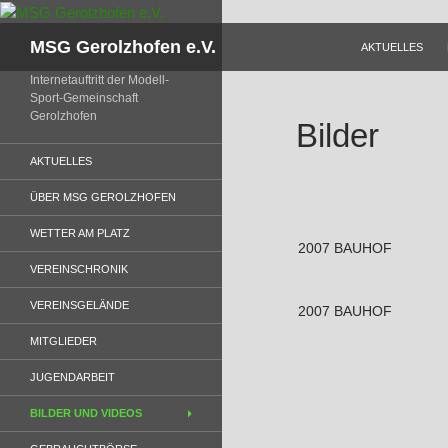
Zum
Inhalt
Suchen
MSG Gerolzhofen e.V.
AKTUELLES
springen
Internetauftritt der Modell-
Sport-Gemeinschaft
Gerolzhofen
Bilder
AKTUELLES
ÜBER MSG GEROLZHOFEN
WETTER AM PLATZ
2007 BAUHOF
VEREINSCHRONIK
VEREINSGELÄNDE
2007 BAUHOF
MITGLIEDER
JUGENDARBEIT
BILDER UND VIDEOS