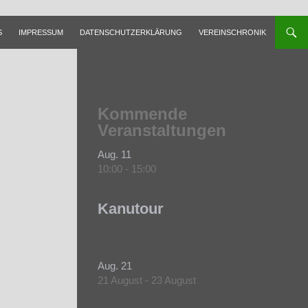
S
IMPRESSUM
DATENSCHUTZERKLÄRUNG
VEREINSCHRONIK
Kommende
Veranstaltungen
Aug.
11
10:00
-
15:00
Kanutour
Aug.
21
21 August
-
23 August