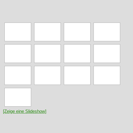
[Zeige eine Slideshow]