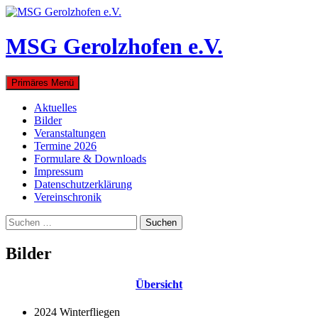
Zum
Inhalt
springen
MSG Gerolzhofen e.V.
Suchen
Primäres Menü
Aktuelles
Bilder
Veranstaltungen
Termine 2026
Formulare & Downloads
Impressum
Datenschutzerklärung
Vereinschronik
Suchen
nach:
Bilder
Übersicht
2024 Winterfliegen