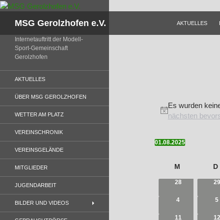
Zum
Inhalt
Suchen
MSG Gerolzhofen e.V.
AKTUELLES
springen
Internetauftritt der Modell-
Sport-Gemeinschaft
Gerolzhofen
AKTUELLES
Veranstal
ÜBER MSG GEROLZHOFEN
Es wurden keine
H
WETTER AM PLATZ
nächsten bevor
i
VEREINSCHRONIK
n
01.08.2025
w
D
VEREINSGELÄNDE
e
a
K
i
M
D
MITGLIEDER
t
a
MONTAG
D
s
u
0
0
28
2
l
JUGENDARBEIT
V
V
m
e
E
E
0
0
4
5
w
R
R
BILDER UND VIDEOS
V
V
n
A
A
ä
E
E
N
N
0
0
11
1
R
R