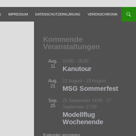
S
IMPRESSUM
DATENSCHUTZERKLÄRUNG
VEREINSCHRONIK
Kommende
Veranstaltungen
Aug.
10:00
-
15:00
11
Kanutour
Aug.
21 August
-
23 August
21
MSG Sommerfest
Sep.
25 September 14:00
-
27
25
September 17:00
G
Modellflug
Wochenende
Kalender anzeigen