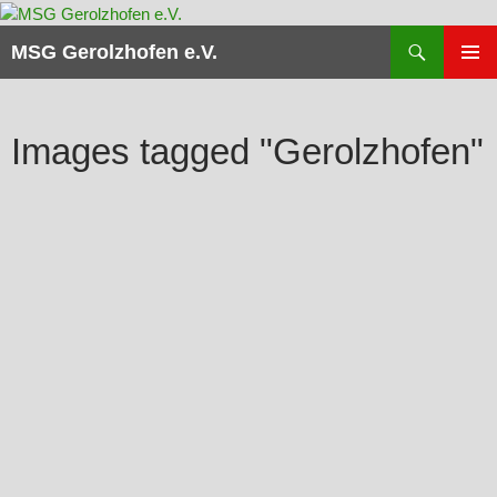
Zum
Inhalt
Suchen
MSG Gerolzhofen e.V.
springen
PRIMÄR
MENÜ
Images tagged "Gerolzhofen"