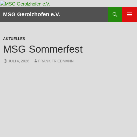
Zum
Inhalt
Suchen
MSG Gerolzhofen e.V.
springen
PRIMÄR
MENÜ
AKTUELLES
MSG Sommerfest
JULI 4, 2026
FRANK FRIEDMANN