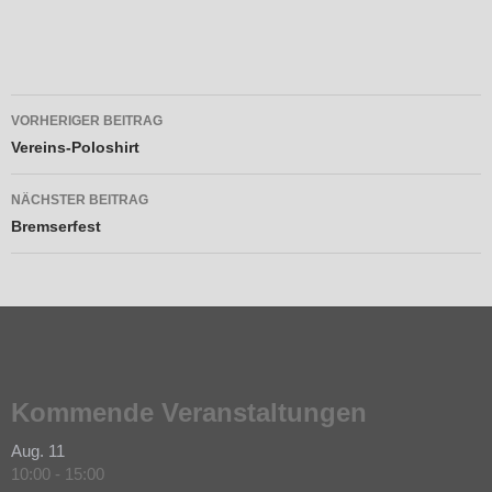
Beitragsnavigation
VORHERIGER BEITRAG
Vereins-Poloshirt
NÄCHSTER BEITRAG
Bremserfest
Kommende Veranstaltungen
Aug.
11
10:00
-
15:00