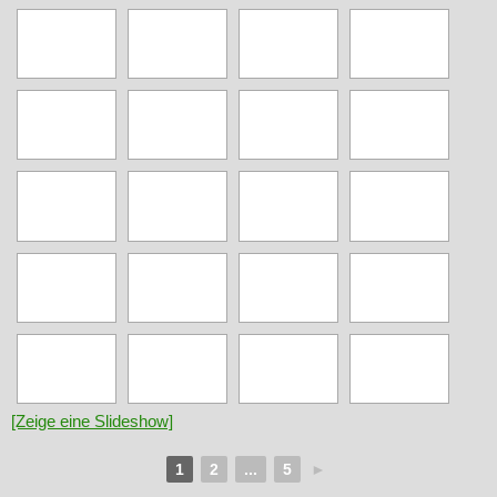
[Zeige eine Slideshow]
1
2
...
5
►