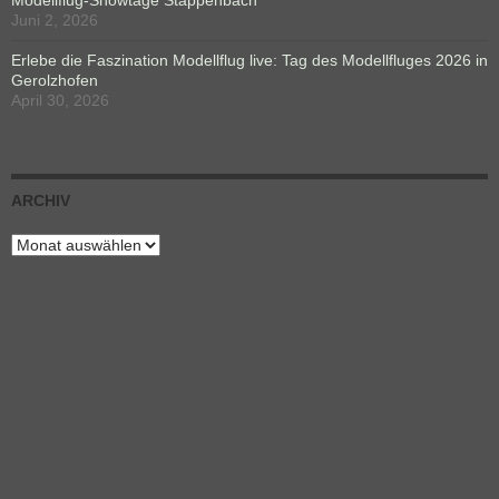
Juni 2, 2026
Erlebe die Faszination Modellflug live: Tag des Modellfluges 2026 in
Gerolzhofen
April 30, 2026
ARCHIV
Archiv