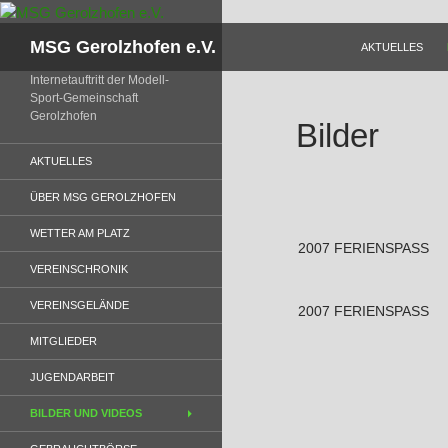
Zum
Inhalt
Suchen
MSG Gerolzhofen e.V.
AKTUELLES
springen
Internetauftritt der Modell-
Sport-Gemeinschaft
Gerolzhofen
Bilder
AKTUELLES
ÜBER MSG GEROLZHOFEN
WETTER AM PLATZ
2007 FERIENSPASS
VEREINSCHRONIK
VEREINSGELÄNDE
2007 FERIENSPASS
MITGLIEDER
JUGENDARBEIT
BILDER UND VIDEOS