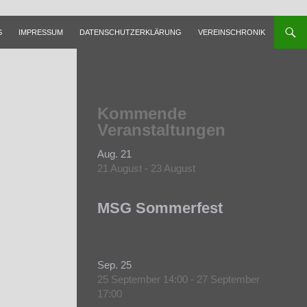
S
IMPRESSUM
DATENSCHUTZERKLÄRUNG
VEREINSCHRONIK
Kommende
Veranstaltungen
Aug.
21
21 August
-
23 August
MSG Sommerfest
Sep.
25
25 September 14:00
-
27 September
17:00