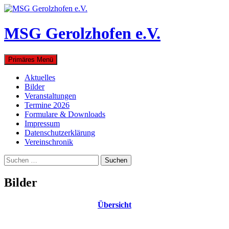
Zum
Inhalt
springen
MSG Gerolzhofen e.V.
Suchen
Primäres Menü
Aktuelles
Bilder
Veranstaltungen
Termine 2026
Formulare & Downloads
Impressum
Datenschutzerklärung
Vereinschronik
Suchen
nach:
Bilder
Übersicht