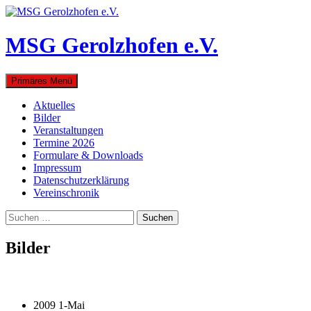
Zum
Inhalt
springen
MSG Gerolzhofen e.V.
Suchen
Primäres Menü
Aktuelles
Bilder
Veranstaltungen
Termine 2026
Formulare & Downloads
Impressum
Datenschutzerklärung
Vereinschronik
Suchen
nach:
Bilder
2009 1-Mai