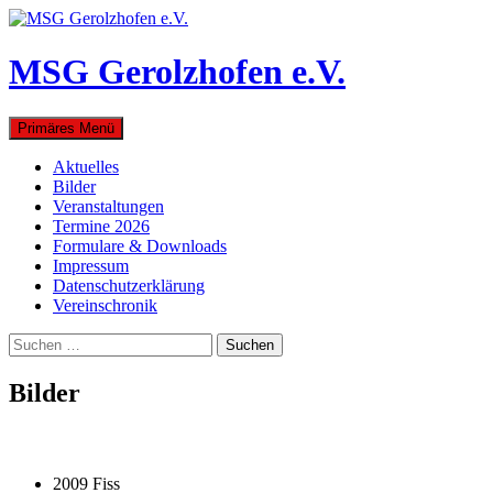
Zum
Inhalt
springen
MSG Gerolzhofen e.V.
Suchen
Primäres Menü
Aktuelles
Bilder
Veranstaltungen
Termine 2026
Formulare & Downloads
Impressum
Datenschutzerklärung
Vereinschronik
Suchen
nach:
Bilder
2009 Fiss