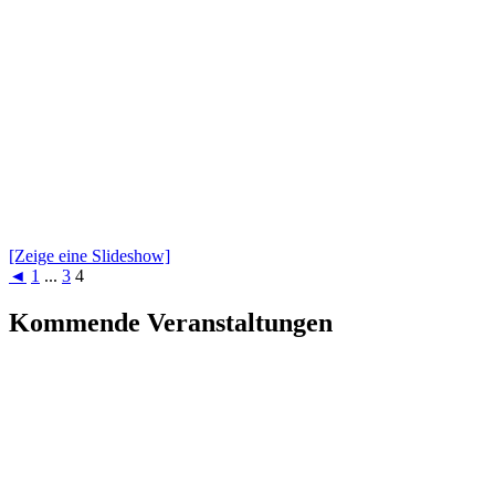
[Zeige eine Slideshow]
◄
1
...
3
4
Kommende Veranstaltungen