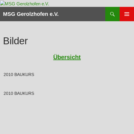
Zum
Inhalt
Suchen
MSG Gerolzhofen e.V.
springen
PRIMÄR
MENÜ
Bilder
Übersicht
2010 BAUKURS
2010 BAUKURS