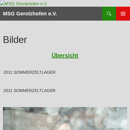
Zum
Inhalt
Suchen
MSG Gerolzhofen e.V.
springen
PRIMÄR
MENÜ
Bilder
Übersicht
2011 SOMMERZELTLAGER
2011 SOMMERZELTLAGER