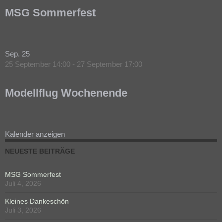
MSG Sommerfest
Sep.
25
25 September 14:00
-
27 September 17:00
Modellflug Wochenende
Kalender anzeigen
NEUESTE BEITRÄGE
MSG Sommerfest
Juli 4, 2026
Kleines Dankeschön
Juli 3, 2026