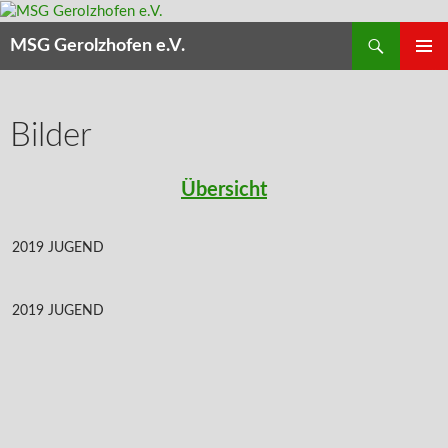
Zum
Inhalt
Suchen
MSG Gerolzhofen e.V.
springen
PRIMÄR
MENÜ
Bilder
Übersicht
2019 JUGEND
2019 JUGEND