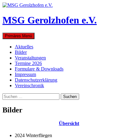
Zum
Inhalt
springen
MSG Gerolzhofen e.V.
Suchen
Primäres Menü
Aktuelles
Bilder
Veranstaltungen
Termine 2026
Formulare & Downloads
Impressum
Datenschutzerklärung
Vereinschronik
Suchen
nach:
Bilder
Übersicht
2024 Winterfliegen