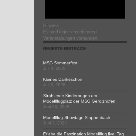
Hinweis
Es sind keine anstehenden
Veranstaltungen vorhanden.
NEUESTE BEITRÄGE
MSG Sommerfest
Juli 4, 2026
Kleines Dankeschön
Juli 3, 2026
Strahlende Kinderaugen am
Modellflugplatz der MSG Gerolzhofen
Juni 26, 2026
Modellflug-Showtage Stappenbach
Juni 2, 2026
Erlebe die Faszination Modellflug live: Tag