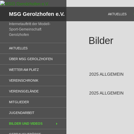
Zum
Inhalt
Suchen
MSG Gerolzhofen e.V.
AKTUELLES
springen
Internetauftritt der Modell-
Sport-Gemeinschaft
Gerolzhofen
Bilder
AKTUELLES
ÜBER MSG GEROLZHOFEN
WETTER AM PLATZ
2025 ALLGEMEIN
VEREINSCHRONIK
VEREINSGELÄNDE
2025 ALLGEMEIN
MITGLIEDER
JUGENDARBEIT
BILDER UND VIDEOS