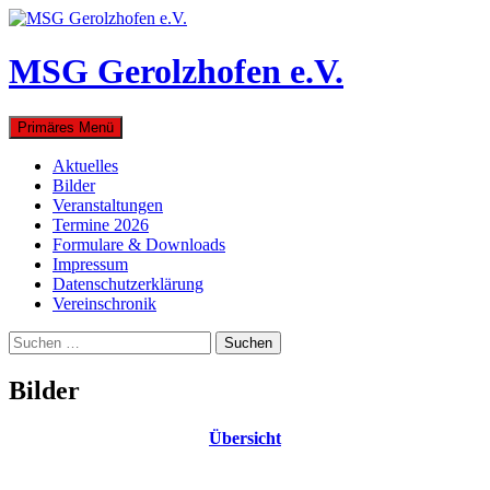
Zum
Inhalt
springen
MSG Gerolzhofen e.V.
Suchen
Primäres Menü
Aktuelles
Bilder
Veranstaltungen
Termine 2026
Formulare & Downloads
Impressum
Datenschutzerklärung
Vereinschronik
Suchen
nach:
Bilder
Übersicht