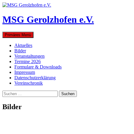
Zum
Inhalt
springen
MSG Gerolzhofen e.V.
Suchen
Primäres Menü
Aktuelles
Bilder
Veranstaltungen
Termine 2026
Formulare & Downloads
Impressum
Datenschutzerklärung
Vereinschronik
Suchen
nach:
Bilder