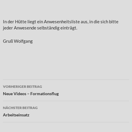
In der Hütte liegt ein Anwesenheitsliste aus, in die sich bitte
jeder Anwesende selbständig einträgt.
Gruß Wolfgang
Beitragsnavigation
VORHERIGER BEITRAG
Neue Videos – Formationsflug
NÄCHSTER BEITRAG
Arbeitseinsatz