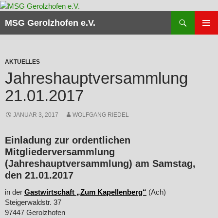
Zum
Inhalt
Suchen
MSG Gerolzhofen e.V.
springen
PRIMÄR
MENÜ
AKTUELLES
Jahreshauptversammlung
21.01.2017
JANUAR 3, 2017
WOLFGANG RIEDEL
Einladung zur ordentlichen
Mitgliederversammlung
(Jahreshauptversammlung) am Samstag,
den 21.01.2017
in der
Gastwirtschaft „Zum Kapellenberg“
(Ach)
Steigerwaldstr. 37
97447 Gerolzhofen