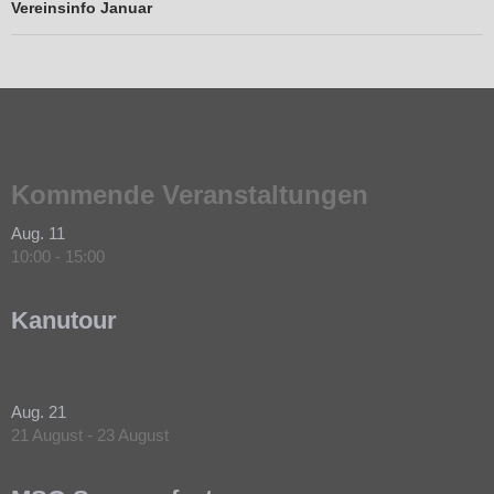
Vereinsinfo Januar
Kommende Veranstaltungen
Aug.
11
10:00
-
15:00
Kanutour
Aug.
21
21 August
-
23 August