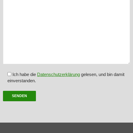
Ich habe die
Datenschutzerklärung
gelesen, und bin damit
einverstanden.