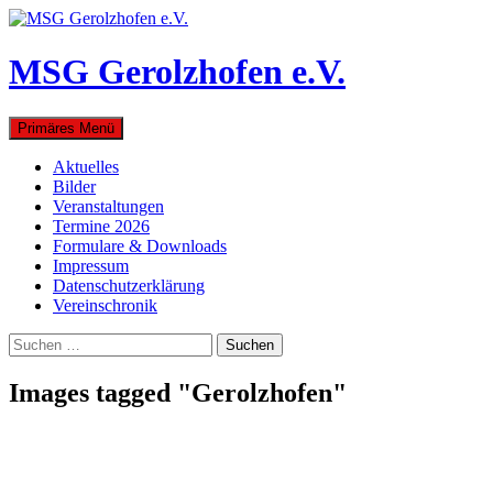
Zum
Inhalt
springen
MSG Gerolzhofen e.V.
Suchen
Primäres Menü
Aktuelles
Bilder
Veranstaltungen
Termine 2026
Formulare & Downloads
Impressum
Datenschutzerklärung
Vereinschronik
Suchen
nach:
Images tagged "Gerolzhofen"