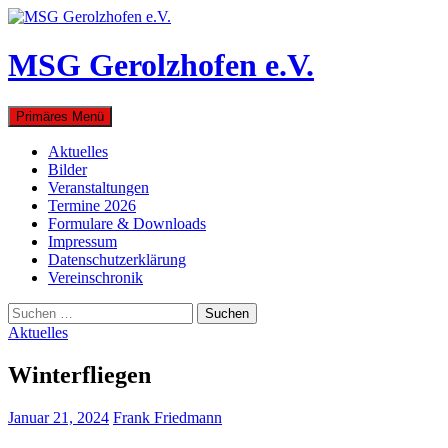
Zum
Inhalt
springen
MSG Gerolzhofen e.V.
Suchen
Primäres Menü
Aktuelles
Bilder
Veranstaltungen
Termine 2026
Formulare & Downloads
Impressum
Datenschutzerklärung
Vereinschronik
Suchen
nach:
Aktuelles
Winterfliegen
Januar 21, 2024
Frank Friedmann