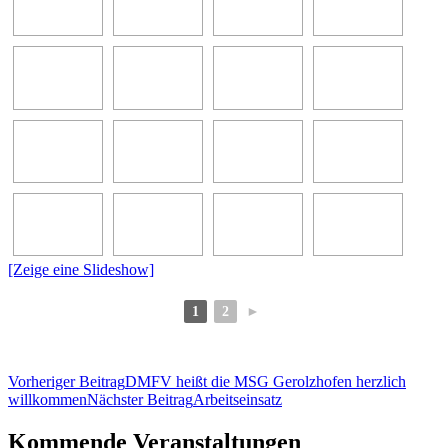
[Zeige eine Slideshow]
1
2
►
Beitragsnavigation
Vorheriger Beitrag
DMFV heißt die MSG Gerolzhofen herzlich
willkommen
Nächster Beitrag
Arbeitseinsatz
Kommende Veranstaltungen