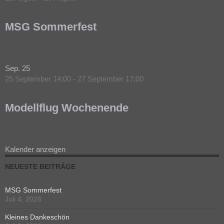
MSG Sommerfest
Sep.
25
25 September 14:00
-
27 September 17:00
Modellflug Wochenende
Kalender anzeigen
NEUESTE BEITRÄGE
MSG Sommerfest
Juli 4, 2026
Kleines Dankeschön