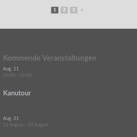
1
2
3
►
Kommende Veranstaltungen
Aug.
11
10:00
-
15:00
Kanutour
Aug.
21
21 August
-
23 August