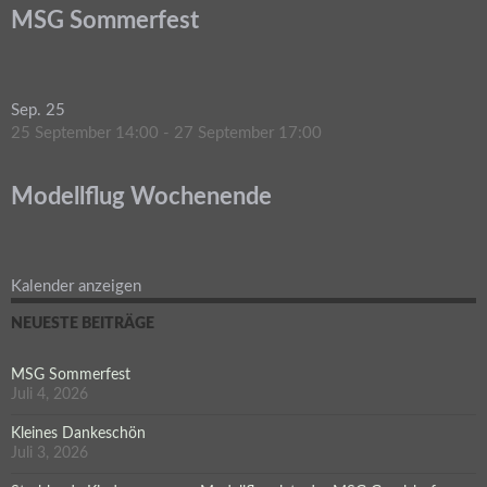
MSG Sommerfest
Sep.
25
25 September 14:00
-
27 September 17:00
Modellflug Wochenende
Kalender anzeigen
NEUESTE BEITRÄGE
MSG Sommerfest
Juli 4, 2026
Kleines Dankeschön
Juli 3, 2026