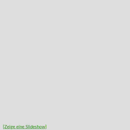
[Zeige eine Slideshow]