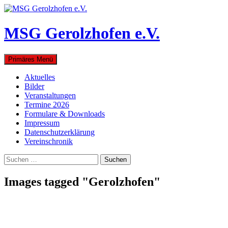
Zum
Inhalt
springen
MSG Gerolzhofen e.V.
Suchen
Primäres Menü
Aktuelles
Bilder
Veranstaltungen
Termine 2026
Formulare & Downloads
Impressum
Datenschutzerklärung
Vereinschronik
Suchen
nach:
Images tagged "Gerolzhofen"