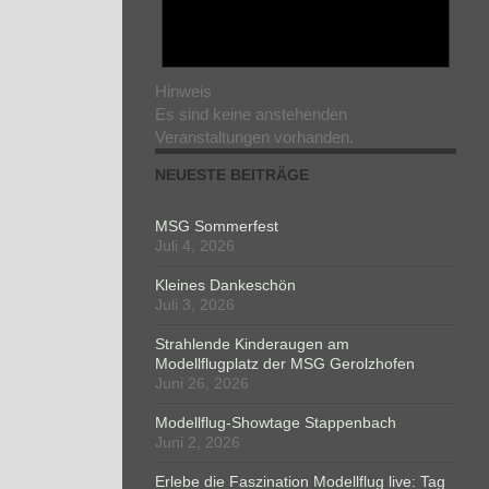
Hinweis
Es sind keine anstehenden
Veranstaltungen vorhanden.
NEUESTE BEITRÄGE
MSG Sommerfest
Juli 4, 2026
Kleines Dankeschön
Juli 3, 2026
Strahlende Kinderaugen am
Modellflugplatz der MSG Gerolzhofen
Juni 26, 2026
Modellflug-Showtage Stappenbach
Juni 2, 2026
Erlebe die Faszination Modellflug live: Tag