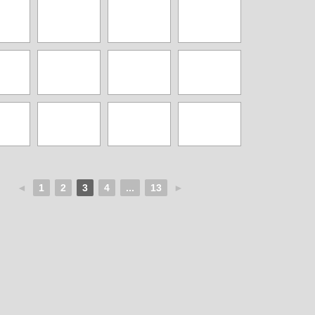
◄
1
2
3
4
...
13
►