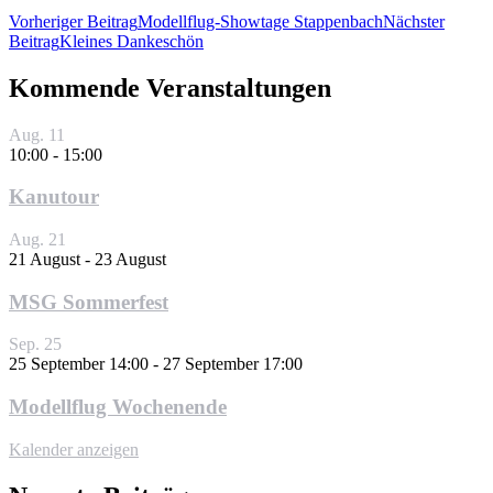
Beitragsnavigation
Vorheriger Beitrag
Modellflug-Showtage Stappenbach
Nächster
Beitrag
Kleines Dankeschön
Kommende Veranstaltungen
Aug.
11
10:00
-
15:00
Kanutour
Aug.
21
21 August
-
23 August
MSG Sommerfest
Sep.
25
25 September 14:00
-
27 September 17:00
Modellflug Wochenende
Kalender anzeigen