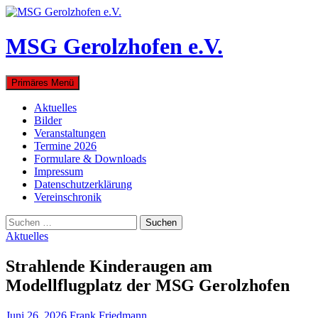
Zum
Inhalt
springen
MSG Gerolzhofen e.V.
Suchen
Primäres Menü
Aktuelles
Bilder
Veranstaltungen
Termine 2026
Formulare & Downloads
Impressum
Datenschutzerklärung
Vereinschronik
Suchen
nach:
Aktuelles
Strahlende Kinderaugen am
Modellflugplatz der MSG Gerolzhofen
Juni 26, 2026
Frank Friedmann