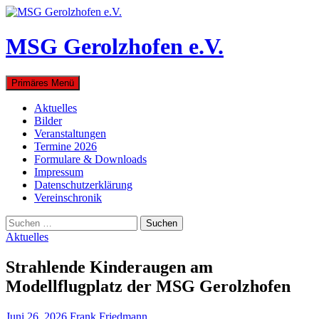
Zum
Inhalt
springen
MSG Gerolzhofen e.V.
Suchen
Primäres Menü
Aktuelles
Bilder
Veranstaltungen
Termine 2026
Formulare & Downloads
Impressum
Datenschutzerklärung
Vereinschronik
Suchen
nach:
Aktuelles
Strahlende Kinderaugen am
Modellflugplatz der MSG Gerolzhofen
Juni 26, 2026
Frank Friedmann